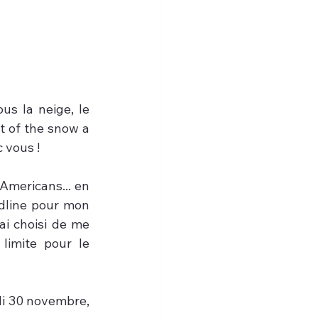
s la neige, le 
 of the snow a 
c vous !
Americans... en 
adline pour mon 
i choisi de me 
imite pour le 
di 30 novembre, 