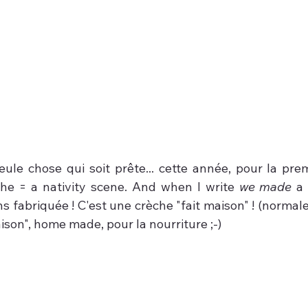
eule chose qui soit prête... cette année, pour la prem
he = a nativity scene. And when I write 
we made
 a 
ns fabriquée ! C'est une crèche "fait maison" ! (normale
aison", home made, pour la nourriture ;-) 