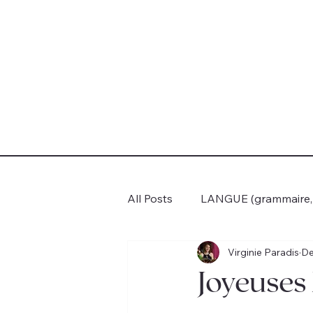
All Posts
LANGUE (grammaire, c
Virginie Paradis
De
VOYAGES
BOOK CLUB
Joyeuses