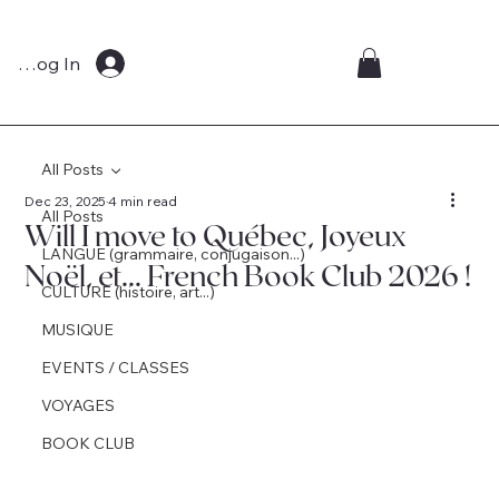
Log In
All Posts
Dec 23, 2025
4 min read
All Posts
Will I move to Québec, Joyeux
LANGUE (grammaire, conjugaison...)
Noël, et... French Book Club 2026 !
CULTURE (histoire, art...)
MUSIQUE
EVENTS / CLASSES
VOYAGES
BOOK CLUB