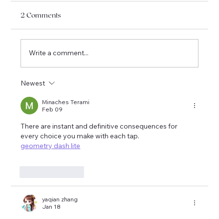
2 Comments
Write a comment...
I am officially moving to Québec !
Newest
Minaches Terami
Feb 09
There are instant and definitive consequences for 
every choice you make with each tap.
geometry dash lite
Like
Reply
yaqian zhang
Jan 18