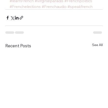
#learnFrench
#virginieparadis
#Frenchpolitics
#Frenchelections
#Frenchaudio
#speakfrench
See All
Recent Posts